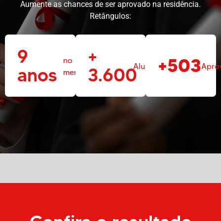
Aumente as chances de ser aprovado na residência.
Retângulos:
9
+
+503
no
Alunos
Apro
anos
3.600
mercado