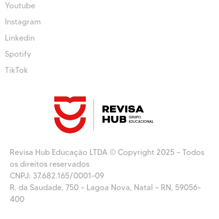
Youtube
Instagram
Linkedin
Spotify
TikTok
Revisa Hub Educação LTDA © Copyright 2025 – Todos
os direitos reservados
CNPJ: 37.682.165/0001-09
R. da Saudade, 750 – Lagoa Nova, Natal – RN, 59056-
400