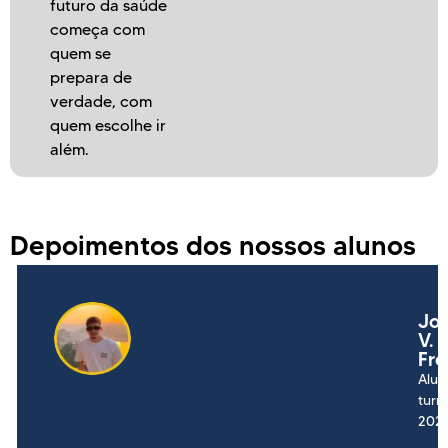
futuro da saúde
começa com
quem se
prepara de
verdade, com
quem escolhe ir
além.
Depoimentos dos nossos alunos
mila
Joã
mes
V.
Frei
na
Aluno
ma
turm
4
2024