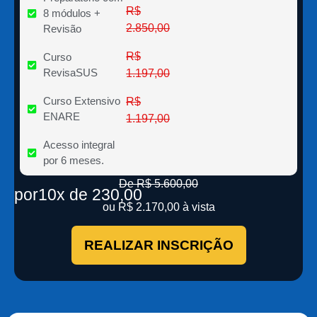
R$
8 módulos +
2.850,00
Revisão
R$
Curso
RevisaSUS
1.197,00
Curso Extensivo
R$
ENARE
1.197,00
Acesso integral
por 6 meses.
De R$ 5.600,00
por
10x de 230,00
ou R$ 2.170,00 à vista
REALIZAR INSCRIÇÃO